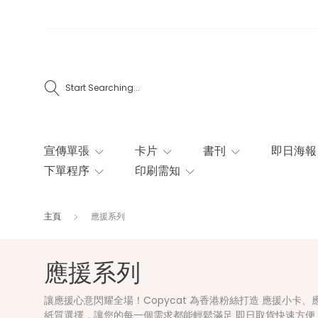
Start Searching...
宣傳單張
卡片
書刊
即日海報
下單程序
印刷需知
主頁
應援系列
應援系列
讓應援心意閃耀全場！Copycat 為香港粉絲打造 應援小卡
紙質選擇，讓您的每一個需求都能輕鬆滿足 即日取貨快速方便