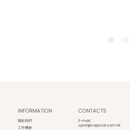
INFORMATION
CONTACTS
關於我們
E-mail:
cpct1@copycat.com.hk
工作機會