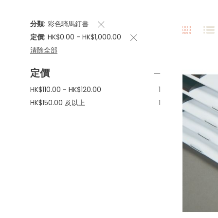
分類
彩色騎馬釘書
定價
HK$0.00 - HK$1,000.00
清除全部
定價
項
HK$110.00
-
HK$120.00
1
目
項
HK$150.00
及以上
1
目