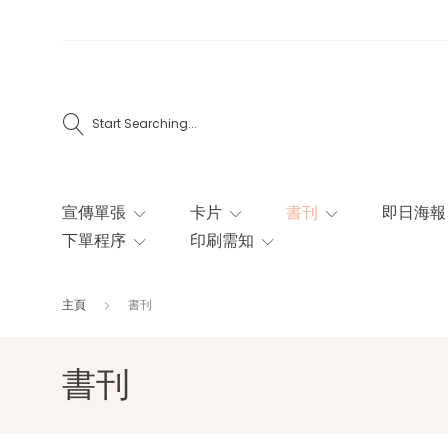
Start Searching...
宣傳單張
卡片
書刊
即日海報
下單程序
印刷需知
主頁
書刊
書刊