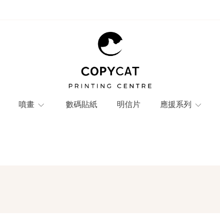
噴畫
數碼貼紙
明信片
應援系列