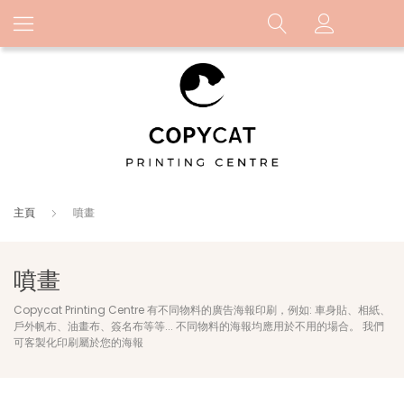
主頁
噴畫
噴畫
Copycat Printing Centre 有不同物料的廣告海報印刷，例如: 車身貼、相紙、
戶外帆布、油畫布、簽名布等等... 不同物料的海報均應用於不用的場合。 我們
可客製化印刷屬於您的海報