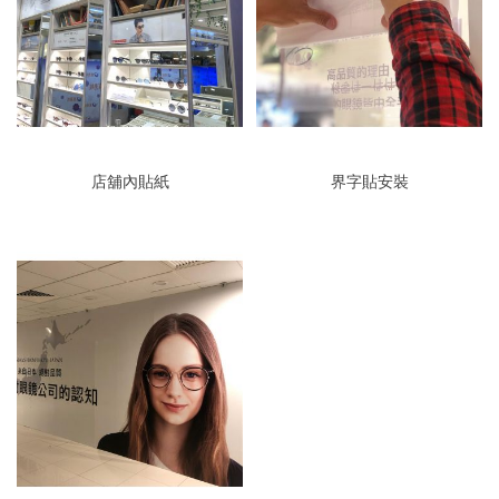
店舖內貼紙
界字貼安裝