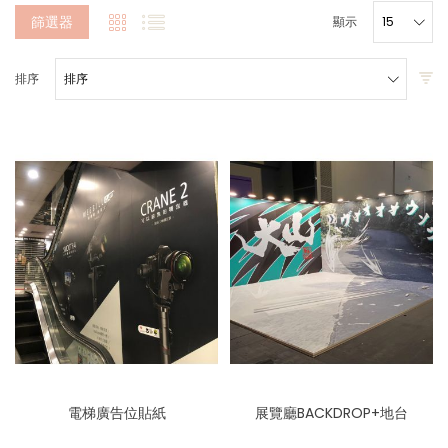
篩選器
顯示
排序
電梯廣告位貼紙
展覽廳BACKDROP+地台