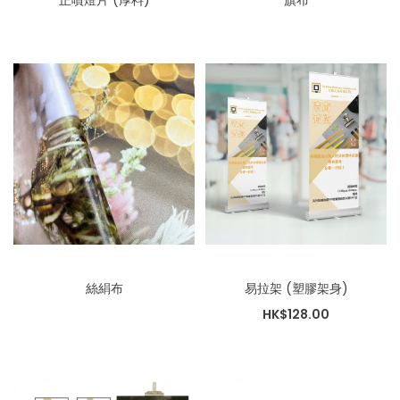
正噴燈片 (厚料)
旗布
絲絹布
易拉架 (塑膠架身)
HK$128.00