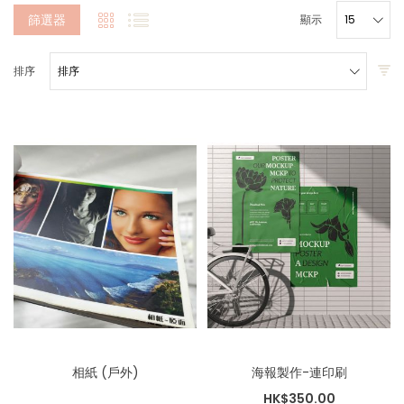
篩選器
顯示
排序
相紙 (戶外)
海報製作-連印刷
HK$350.00