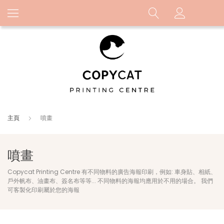
主頁
噴畫
噴畫
Copycat Printing Centre 有不同物料的廣告海報印刷，例如: 車身貼、相紙、
戶外帆布、油畫布、簽名布等等... 不同物料的海報均應用於不用的場合。 我們
可客製化印刷屬於您的海報