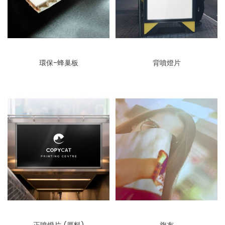
環保-蜂巢板
背噴燈片