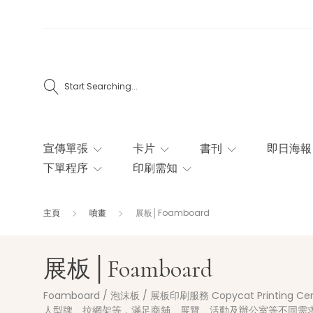
Start Searching...
宣傳單張
卡片
書刊
即日海報
下單程序
印刷需知
主頁
噴畫
展板│Foamboard
展板│Foamboard
Foamboard / 泡沫板 / 展板印刷服務 Copycat Prin
人型牌、拉網架等，滿足商舖、展覽、活動及辦公室等不同需求。 