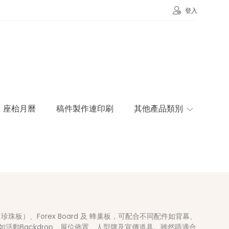
登入
座枱月曆
稿件製作連印刷
其他產品類別
rd（珍珠板）、Forex Board 及 蜂巢板，可配合不同配件如背幕、
活動Backdrop、展位佈置、人型牌及宣傳道具。雖然唔適合