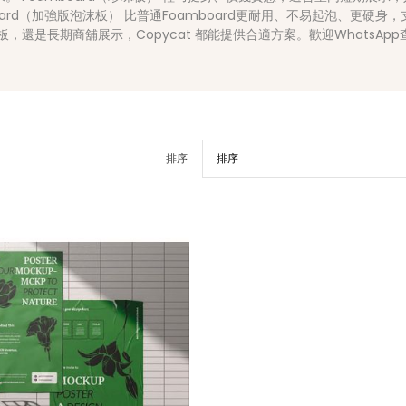
oard（加強版泡沫板） 比普通Foamboard更耐用、不易起泡、更硬
，還是長期商舖展示，Copycat 都能提供合適方案。歡迎WhatsA
排序