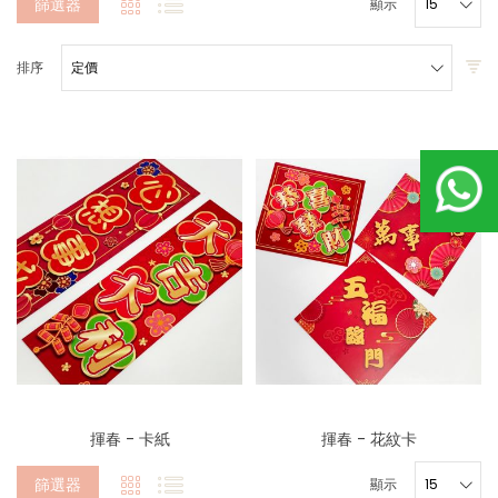
篩選器
顯示
排序
揮春 - 卡紙
揮春 - 花紋卡
篩選器
顯示