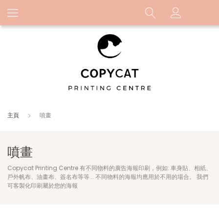
主頁
噴畫
噴畫
Copycat Printing Centre 有不同物料的廣告海報印刷，例如: 車身貼、相紙、
戶外帆布、油畫布、簽名布等等... 不同物料的海報均應用於不用的場合。 我們
可客製化印刷屬於您的海報