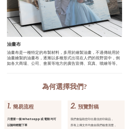
油畫布
油畫布是一種特定的布製材料，多用於繪製油畫，不過傳統用於
油畫繪製的油畫布，逐漸以多種形式出現在人們的視野當中，例
如各大商場、公司、會展等地方的廣告宣傳、寫真、噴繪等等。
為何選擇我們?
1.
2.
簡易流程
預覽對稿
只需要一個 Whatsapp 或 電郵 均可
我們會協助您印出最佳的印刷品，
以隨時輕鬆下單
所有上傳文件均會由我們檢查清楚，