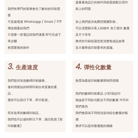
盡量避免設計的稿件與紙質錯配出現印
我們有專門的客務會先了解你的印刷需
刷上的問題
要
可直接透過 Whatsapp / Email / FTP
加上我們提供免費預覽圖對稿，
傳送檔案給我們
可以清楚顯示客人的稿件 加工標示 數量
只需要一部電話與我們溝通 即可完成下
及尺寸等等
單步驟
務求於印刷前讓您更清楚製成品效果
無需繁複的操作
並大量降低印刷要求的遺漏。
3.
4.
生產速度
彈性化數量
我們提供加急數碼印刷服務，
無需為最低印刷數量限制而煩惱
會利用最短的時間印刷出有質量的產
品，
我們的數碼印刷產品 少至1張起印
最快可以當日下單，即日取貨。
無論是不同款式配合不同的數量 均可向
我們查詢
而非急單的數碼印刷品，
我們會因為不同情況提供綜合數量的報
我們也可以做到即日下單，隔日取貨 (視
價
印刷數量)
務求可以提供最優惠的價錢