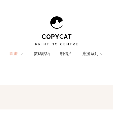
噴畫
數碼貼紙
明信片
應援系列