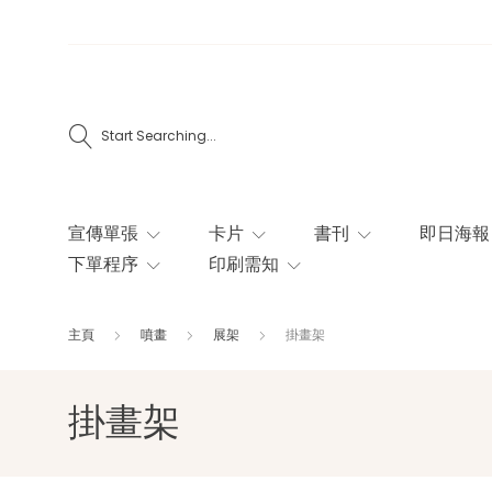
Start Searching...
宣傳單張
卡片
書刊
即日海報
下單程序
印刷需知
主頁
噴畫
展架
掛畫架
掛畫架