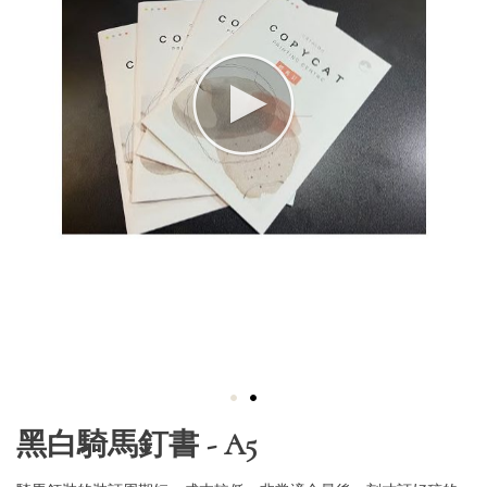
Skip
黑白騎馬釘書 - A5
to
the
beginning