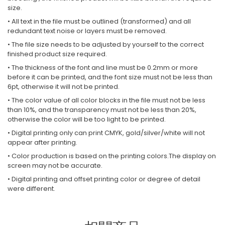
size.
• All text in the file must be outlined (transformed) and all
redundant text noise or layers must be removed.
• The file size needs to be adjusted by yourself to the correct
finished product size required.
• The thickness of the font and line must be 0.2mm or more
before it can be printed, and the font size must not be less than
6pt, otherwise it will not be printed.
• The color value of all color blocks in the file must not be less
than 10%, and the transparency must not be less than 20%,
otherwise the color will be too light to be printed.
• Digital printing only can print CMYK, gold/silver/white will not
appear after printing.
• Color production is based on the printing colors.The display on
screen may not be accurate.
• Digital printing and offset printing color or degree of detail
were different.