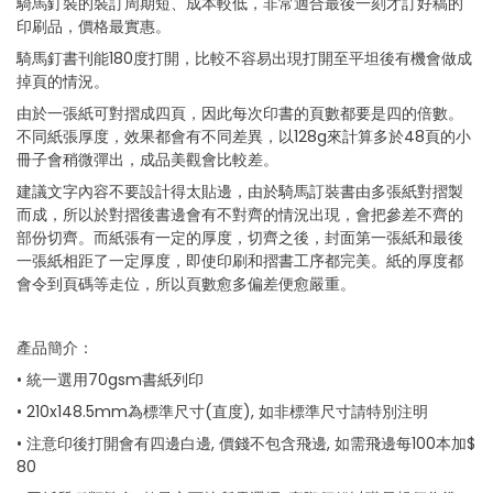
騎馬釘裝的裝訂周期短、成本較低，非常適合最後一刻才訂好稿的
of
the
印刷品，價格最實惠。
images
gallery
騎馬釘書刊能180度打開，比較不容易出現打開至平坦後有機會做成
掉頁的情況。
由於一張紙可對摺成四頁，因此每次印書的頁數都要是四的倍數。
不同紙張厚度，效果都會有不同差異，以128g來計算多於48頁的小
冊子會稍微彈出，成品美觀會比較差。
建議文字內容不要設計得太貼邊，由於騎馬訂裝書由多張紙對摺製
而成，所以於對摺後書邊會有不對齊的情況出現，會把參差不齊的
部份切齊。而紙張有一定的厚度，切齊之後，封面第一張紙和最後
一張紙相距了一定厚度，即使印刷和摺書工序都完美。紙的厚度都
會令到頁碼等走位，所以頁數愈多偏差便愈嚴重。
產品簡介：
• 統一選用70gsm書紙列印
• 210x148.5mm為標準尺寸(直度), 如非標準尺寸請特別注明
• 注意印後打開會有四邊白邊, 價錢不包含飛邊, 如需飛邊每100本加$
80