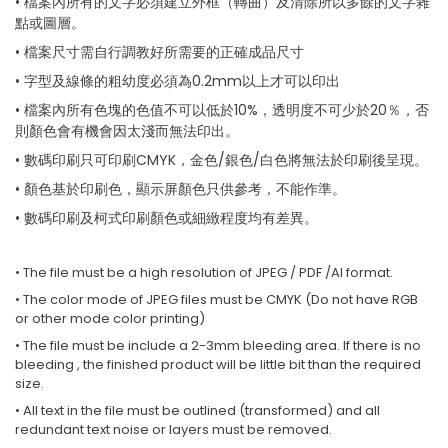
• 檔案內所有的文字必須建立外框（轉曲）及清除所以多餘的文字雜
點或圖層。
• 檔案尺寸需自行調教好所需要的正確成品尺寸
• 字型及線條的粗幼度必須為0.2mm以上才可以印出
• 檔案內所有色塊的色值不可以低於10%，透明度不可少於20％，否
則顏色會有機會因太淺而無法印出。
• 數碼印刷只可印刷CMYK，金色/銀色/白色將無法於印刷後呈現。
• 顏色基於印刷色，顯示屏顏色只供參考，不能作準。
• 數碼印刷及柯式印刷顏色或細緻程度均有差異。
• The file must be a high resolution of JPEG / PDF /AI format.
• The color mode of JPEG files must be CMYK (Do not have RGB
or other mode color printing)
• The file must be include a 2-3mm bleeding area. If there is no
bleeding , the finished product will be little bit than the required
size.
• All text in the file must be outlined (transformed) and all
redundant text noise or layers must be removed.