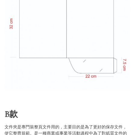
Skip
B款
to
the
beginning
文件夾是專門裝整頁文件用的，主要目的是為了更好的保存文件，
of
the
使它整齊規範。是一種商業或事業等活動過程中為了對紙質文件的