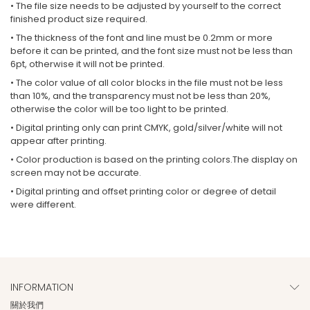
• The file size needs to be adjusted by yourself to the correct
finished product size required.
• The thickness of the font and line must be 0.2mm or more
before it can be printed, and the font size must not be less than
6pt, otherwise it will not be printed.
• The color value of all color blocks in the file must not be less
than 10%, and the transparency must not be less than 20%,
otherwise the color will be too light to be printed.
• Digital printing only can print CMYK, gold/silver/white will not
appear after printing.
• Color production is based on the printing colors.The display on
screen may not be accurate.
• Digital printing and offset printing color or degree of detail
were different.
INFORMATION
關於我們