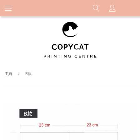
主頁
B款
Skip
to
the
end
of
the
images
gallery