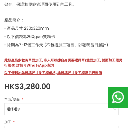
images
儲存、保護和規範管理而使用到的工具。
gallery
產品簡介：
• 產品尺寸 230x320mm
• 以下價錢為260gsm雙粉卡
• 貨期為7-12個工作天 (不包括加工項目、以確稿當日起計)
此類產品多數為單面加工, 客人可根據自身需要選擇單/雙面加工, 雙面加工需另
行報價, 詳情可WhatsApp查詢
以下價錢均為標準尺寸及刀模價格, 非標準尺寸及刀模需另行報價
HK$3,280.00
單面/雙面
加工