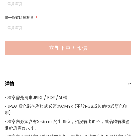
單一款式印刷數量
立即下單 / 報價
詳情
• 檔案需是清晰JPEG / PDF /AI 檔
• JPEG 檔色彩色彩模式必須為CMYK (不設RGB或其他模式顏色印
刷)
• 檔案內必須含有2-3mm的出血位，如沒有出血位，成品將有機會
細於所需要尺寸。