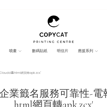
噴畫
數碼貼紙
明信片
應援系列
dd🏛️html網頁轉apk.zcx'
企業籤名服務可靠性-電報@Sig
html網頁轉apk.zcx'