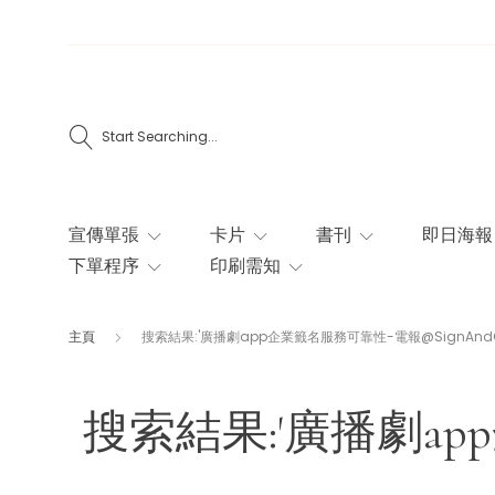
Start Searching...
宣傳單張
卡片
書刊
即日海報
下單程序
印刷需知
主頁
搜索結果:'廣播劇app企業籤名服務可靠性-電報@SignAndClou
搜索結果:'廣播劇app