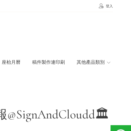
登入
座枱月曆
稿件製作連印刷
其他產品類別
nAndCloudd🏛️