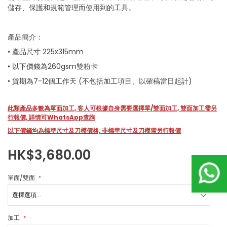
images
儲存、保護和規範管理而使用到的工具。
gallery
產品簡介：
• 產品尺寸 225x315mm
• 以下價錢為260gsm雙粉卡
• 貨期為7-12個工作天 (不包括加工項目、以確稿當日起計)
此類產品多數為單面加工, 客人可根據自身需要選擇單/雙面加工, 雙面加工需另
行報價, 詳情可WhatsApp查詢
以下價錢均為標準尺寸及刀模價格, 非標準尺寸及刀模需另行報價
HK$3,680.00
單面/雙面
加工