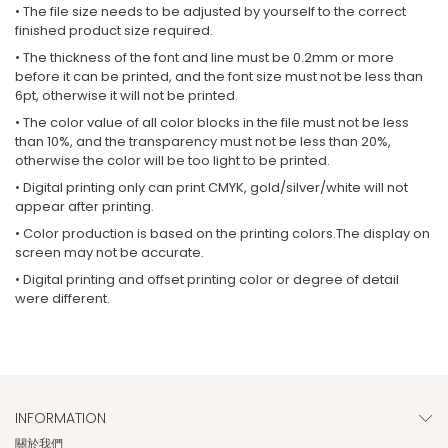
• The file size needs to be adjusted by yourself to the correct
finished product size required.
• The thickness of the font and line must be 0.2mm or more
before it can be printed, and the font size must not be less than
6pt, otherwise it will not be printed.
• The color value of all color blocks in the file must not be less
than 10%, and the transparency must not be less than 20%,
otherwise the color will be too light to be printed.
• Digital printing only can print CMYK, gold/silver/white will not
appear after printing.
• Color production is based on the printing colors.The display on
screen may not be accurate.
• Digital printing and offset printing color or degree of detail
were different.
INFORMATION
關於我們