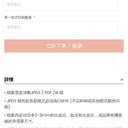
單一款式印刷數量
立即下單 / 報價
詳情
• 檔案需是清晰JPEG / PDF /AI 檔
• JPEG 檔色彩色彩模式必須為CMYK (不設RGB或其他模式顏色印
刷)
• 檔案內必須含有2-3mm的出血位，如沒有出血位，成品將有機會
細於所需要尺寸。