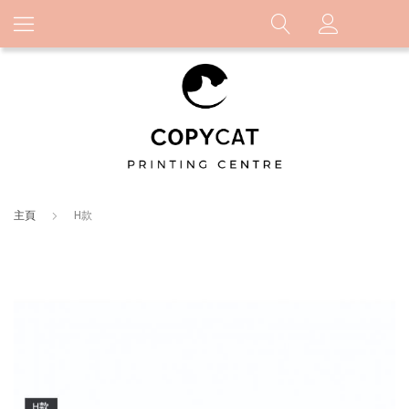
主頁
H款
Skip
to
the
end
of
the
images
gallery