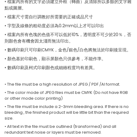
• 檔案內所有的文字必須建立外框（轉曲）及清除所以多餘的文字雜
點或圖層。
• 檔案尺寸需自行調教好所需要的正確成品尺寸
• 字型及線條的粗幼度必須為0.2mm以上才可以印出
• 檔案內所有色塊的色值不可以低於10%，透明度不可少於20％，否
則顏色會有機會因太淺而無法印出。
• 數碼印刷只可印刷CMYK，金色/銀色/白色將無法於印刷後呈現。
• 顏色基於印刷色，顯示屏顏色只供參考，不能作準。
• 數碼印刷及柯式印刷顏色或細緻程度均有差異。
• The file must be a high resolution of JPEG / PDF /AI format.
• The color mode of JPEG files must be CMYK (Do not have RGB
or other mode color printing)
• The file must be include a 2-3mm bleeding area. If there is no
bleeding , the finished product will be little bit than the required
size.
• All text in the file must be outlined (transformed) and all
redundant text noise or layers must be removed.