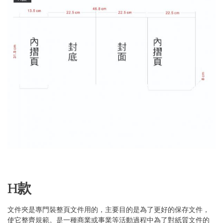
Skip
H款
to
the
beginning
文件夾是專門裝整頁文件用的，主要目的是為了更好的保存文件，
of
the
使它整齊規範。是一種商業或事業等活動過程中為了對紙質文件的