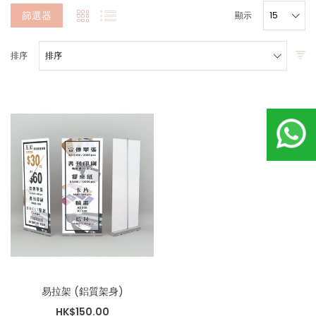
篩選器
顯示
排序
易拉架 (鋁質架身)
HK$150.00