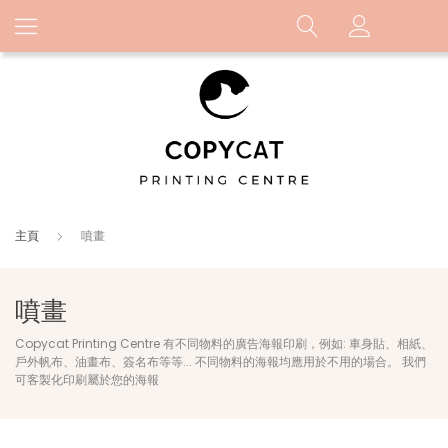
主頁
噴畫
噴畫
Copycat Printing Centre 有不同物料的廣告海報印刷，例如: 車身貼、相紙、
戶外帆布、油畫布、簽名布等等... 不同物料的海報均應用於不用的場合。 我們
可客製化印刷屬於您的海報