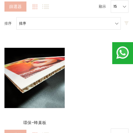
篩選器
顯示
排序
環保-蜂巢板