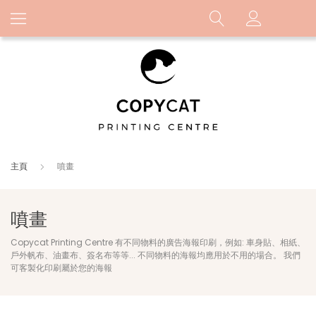
主頁
噴畫
噴畫
Copycat Printing Centre 有不同物料的廣告海報印刷，例如: 車身貼、相紙、
戶外帆布、油畫布、簽名布等等... 不同物料的海報均應用於不用的場合。 我們
可客製化印刷屬於您的海報