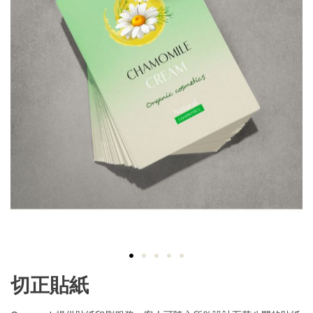
Skip
切正貼紙
to
the
beginning