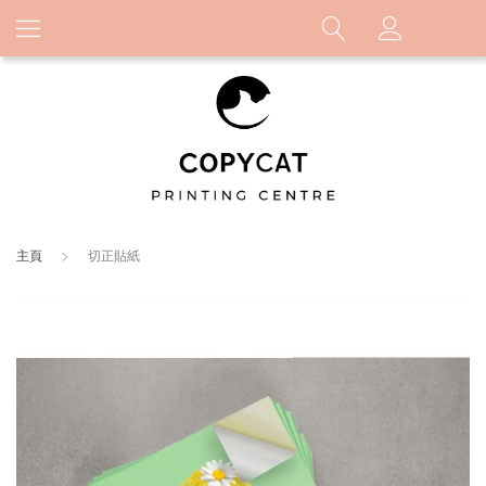
主頁
切正貼紙
Skip
to
the
end
of
the
images
gallery