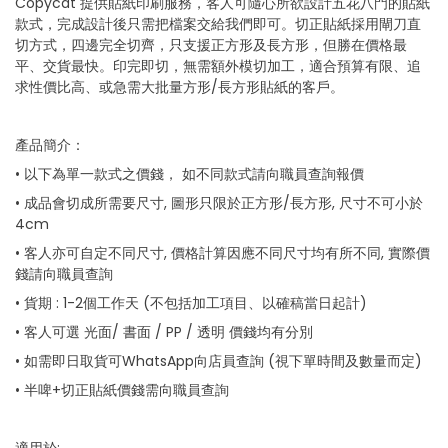
Copycat 提供貼紙印刷服務，客人可隨心所欲設計五花八門的貼紙
of
the
款式，完成設計後只需把檔案交給我們即可。切正貼紙採用閘刀直
images
切方式，四邊完全切齊，只支援正方形及長方形，但勝在價格最
gallery
平、交貨最快。印完即切，無需額外模切加工，適合預算有限、追
求性價比高、或急需大批量方形/長方形貼紙的客戶。
產品簡介：
• 以下為單一款式之價錢， 如不同款式請向職員查詢報價
• 成品會切成所需要尺寸, 圖形只限於正方形/長方形, 尺寸不可小於
4cm
• 客人亦可自定不同尺寸, 價格計算因應不同尺寸均有所不同, 實際價
錢請向職員查詢
• 貨期 : 1-2個工作天 (不包括加工項目、以確稿當日起計)
• 客人可選 光面/ 書面 / PP / 透明 價錢均有分別
• 如需即日取貨可WhatsApp向店員查詢 (視下單時間及數量而定)
• 半啤+切正貼紙價錢需向職員查詢