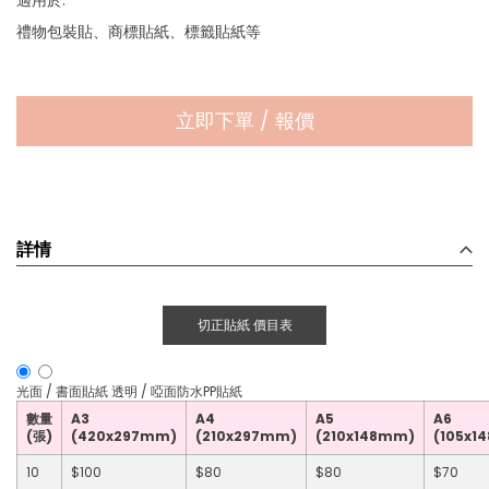
適用於:
禮物包裝貼、商標貼紙、標籤貼紙等
立即下單 / 報價
詳情
切正貼紙 價目表
光面 / 書面貼紙
透明 / 啞面防水PP貼紙
數量
A3
A4
A5
A6
(張)
(420x297mm)
(210x297mm)
(210x148mm)
(105x1
10
$100
$80
$80
$70