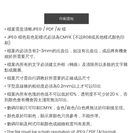
印刷需知
• 檔案需是清晰JPEG / PDF /AI 檔
• JPEG 檔色彩色彩模式必須為CMYK (不設RGB或其他模式顏色印
刷)
• 檔案內必須含有2-3mm的出血位，如沒有出血位，成品將有機會
細於所需要尺寸。
• 檔案內所有的文字必須建立外框（轉曲）及清除所以多餘的文字雜
點或圖層。
• 檔案尺寸需自行調教好所需要的正確成品尺寸
• 字型及線條的粗幼度必須為0.2mm以上才可以印出
• 檔案內所有色塊的色值不可以低於10%，透明度不可少於20％，否
則顏色會有機會因太淺而無法印出。
• 數碼印刷只可印刷CMYK，金色/銀色/白色將無法於印刷後呈現。
• 顏色基於印刷色，顯示屏顏色只供參考，不能作準。
• 數碼印刷及柯式印刷顏色或細緻程度均有差異。
• The file must be a high resolution of JPEG / PDF /AI format.