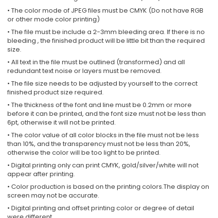
• The color mode of JPEG files must be CMYK (Do not have RGB
or other mode color printing)
• The file must be include a 2-3mm bleeding area. If there is no
bleeding , the finished product will be little bit than the required
size.
• All text in the file must be outlined (transformed) and all
redundant text noise or layers must be removed.
• The file size needs to be adjusted by yourself to the correct
finished product size required.
• The thickness of the font and line must be 0.2mm or more
before it can be printed, and the font size must not be less than
6pt, otherwise it will not be printed.
• The color value of all color blocks in the file must not be less
than 10%, and the transparency must not be less than 20%,
otherwise the color will be too light to be printed.
• Digital printing only can print CMYK, gold/silver/white will not
appear after printing.
• Color production is based on the printing colors.The display on
screen may not be accurate.
• Digital printing and offset printing color or degree of detail
were different.