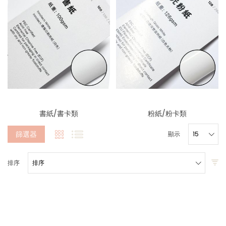
書紙/書卡類
粉紙/粉卡類
篩選器
顯示
排序