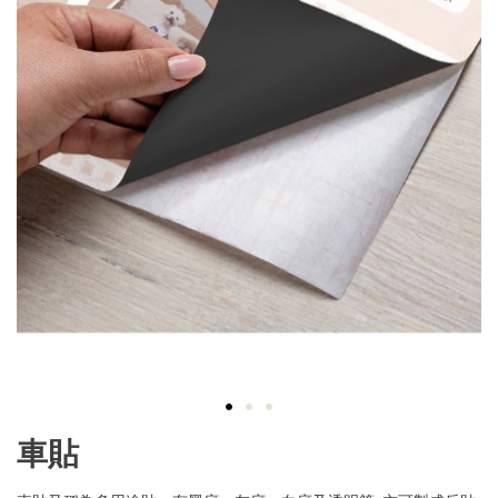
Skip
車貼
to
the
beginning