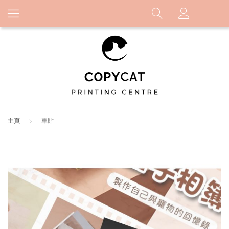
主頁
車貼
Skip
to
the
end
of
the
images
gallery