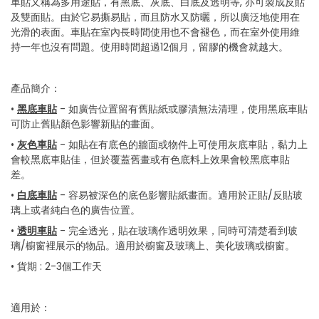
車貼又稱為多用途貼，有黑底、灰底、白底及透明等, 亦可製成反貼
of
the
及雙面貼。由於它易撕易貼，而且防水又防曬，所以廣泛地使用在
images
光滑的表面。車貼在室內長時間使用也不會褪色，而在室外使用維
gallery
持一年也沒有問題。使用時間超過12個月，留膠的機會就越大。
產品簡介：
•
黑底車貼
-
如廣告位置留有舊貼紙或膠漬無法清理，使用黑底車貼
可防止舊貼顏色影響新貼的畫面。
•
灰色車貼
-
如貼在有底色的牆面或物件上可使用灰底車貼，黏力上
會較黑底車貼佳，但於覆蓋舊畫或有色底料上效果會較黑底車貼
差。
•
白底車貼
-
容易被深色的底色影響貼紙畫面。適用於正貼/反貼玻
璃上或者純白色的廣告位置。
•
透明車貼
-
完全透光，貼在玻璃作透明效果，同時可清楚看到玻
璃/櫥窗裡展示的物品。適用於櫥窗及玻璃上、美化玻璃或櫥窗。
• 貨期 : 2-3個工作天
適用於：