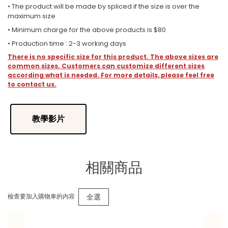
• The product will be made by spliced if the size is over the
maximum size
• Minimum charge for the above products is $80
• Production time : 2-3 working days
There is no specific size for this product. The above sizes are
common sizes. Customers can customize different sizes
according what is needed. For more details, please feel free
to contact us.
教學影片
相關商品
全選
檢查要加入購物車的內容