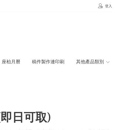
登入
座枱月曆
稿件製作連印刷
其他產品類別
d (即日可取)