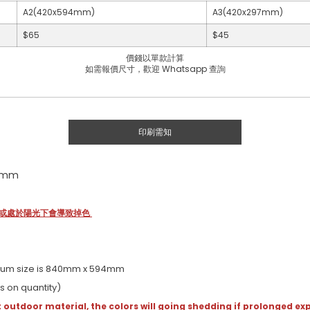
A2(420x594mm)
A3(420x297mm)
$65
$45
價錢以單款計算
如需報價尺寸，歡迎 Whatsapp 查詢
印刷需知
94mm
射或處於陽光下會導致掉色
imum size is 840mm x 594mm
 on quantity)
t outdoor material, the
colors will going shedding if prolonged exp