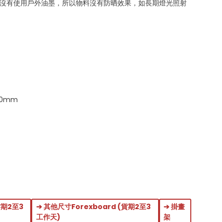
裱膠及沒有使用戶外油墨，所以物料沒有防晒效果，如長期燈光照射
。
40mm
貨期2至3
➔ 其他尺寸Forexboard (貨期2至3
➔ 掛畫
工作天)
架