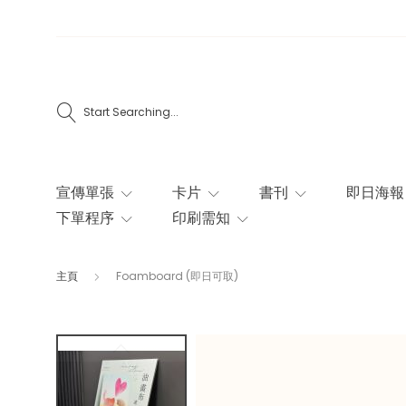
Start Searching...
宣傳單張
卡片
書刊
即日海報
下單程序
印刷需知
主頁
Foamboard (即日可取)
Skip
to
the
end
of