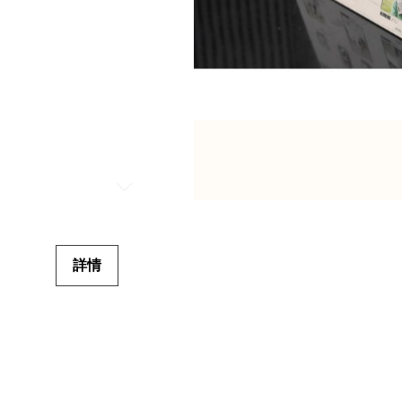
Skip
to
the
beginning
詳情
of
the
images
gallery