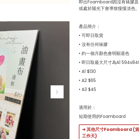
即出Foamboard因沒有
或處於陽光下會導致慢慢淡色
產品簡介：
• 可即日取貨
• 沒有任何裱膠
• 約一個月顏色會明顯退色
• 即日取最大尺寸為A1 594x8
• A1 $130
• A2 $65
• A3 $45
適用於：
短期使用的Foamboard
➔ 其他尺寸Foamboard (
工作天)