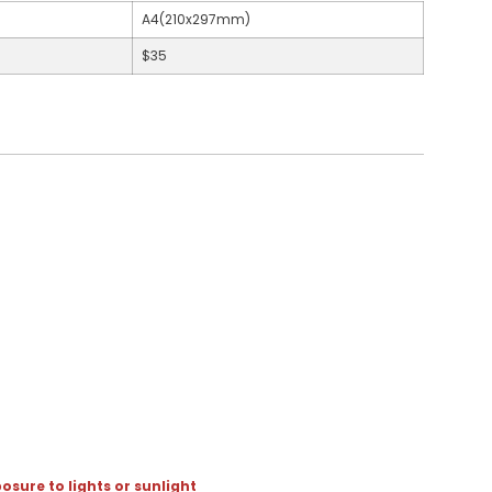
A4(210x297mm)
$35
osure to lights or sunlight